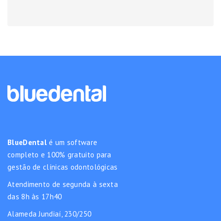
BlueDental
é um software
completo e 100% gratuito para
gestão de clínicas odontológicas
Atendimento de segunda à sexta
das 8h às 17h40
Alameda Jundiaí, 230/250