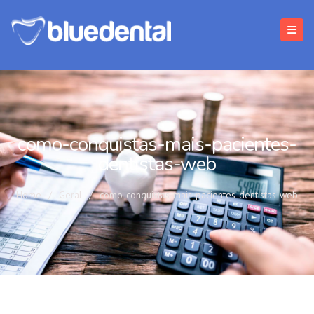
como-conquistas-mais-pacientes-
dentistas-web
Home
/
Geral
/
como-conquistas-mais-pacientes-dentistas-web