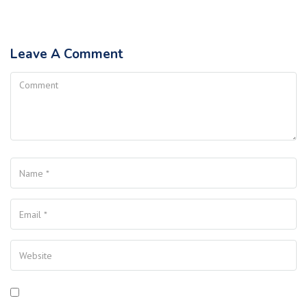
Leave A Comment
Comment
Name
Your Email
Your Website