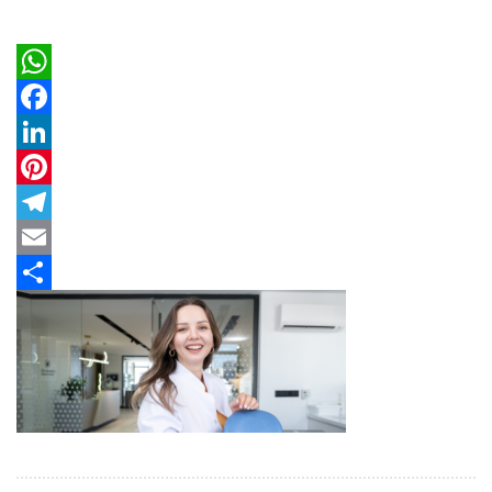
WhatsApp
Facebook
LinkedIn
Pinterest
Telegram
Email
Share