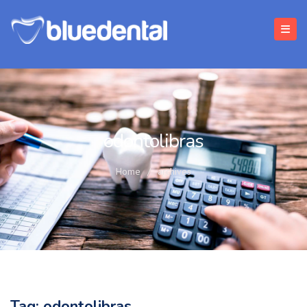
odontolibras
Home
/
archives
Tag:
odontolibras