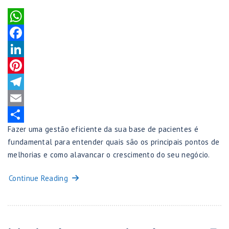
WhatsApp
Facebook
LinkedIn
Pinterest
Telegram
Email
Fazer uma gestão eficiente da sua base de pacientes é
Share
fundamental para entender quais são os principais pontos de
melhorias e como alavancar o crescimento do seu negócio.
Continue Reading