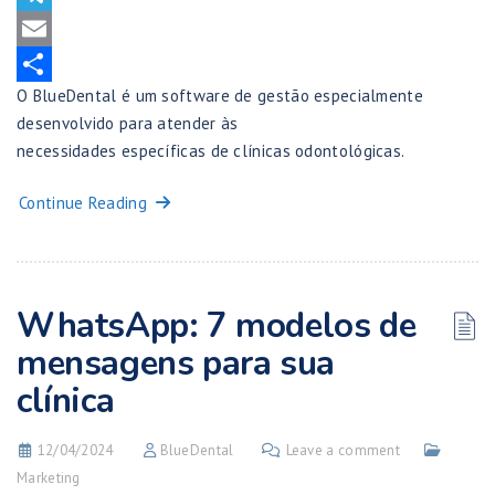
Telegram
Email
O BlueDental é um software de gestão especialmente
Share
desenvolvido para atender às
necessidades específicas de clínicas odontológicas.
Continue Reading
WhatsApp: 7 modelos de
mensagens para sua
clínica
12/04/2024
BlueDental
Leave a comment
Marketing