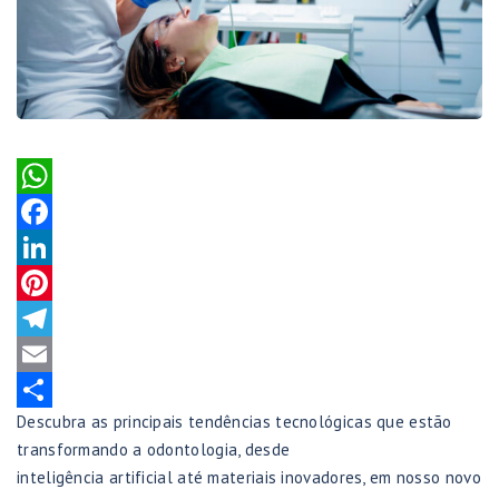
WhatsApp
Facebook
LinkedIn
Pinterest
Telegram
Email
Descubra as principais tendências tecnológicas que estão
Share
transformando a odontologia, desde
inteligência artificial até materiais inovadores, em nosso novo