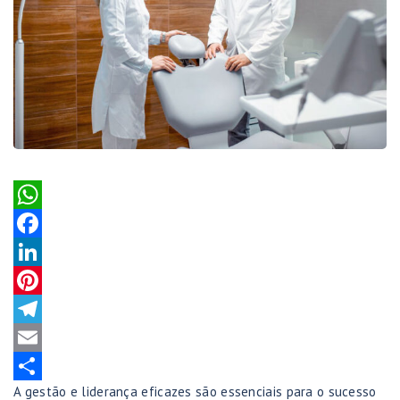
WhatsApp
Facebook
LinkedIn
Pinterest
Telegram
Email
A gestão e liderança eficazes são essenciais para o sucesso
Share