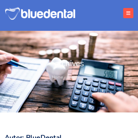
archives
Home
/
archives
Autor:
BlueDental