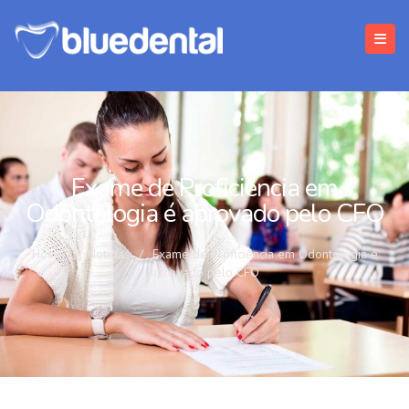
Exame de Proficiência em
Odontologia é aprovado pelo CFO
Home
/
Notícias
/
Exame de Proficiência em Odontologia é
aprovado pelo CFO