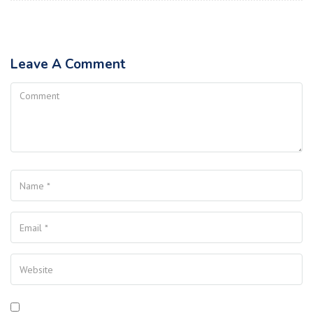
Leave A Comment
Comment
Name
Your Email
Your Website