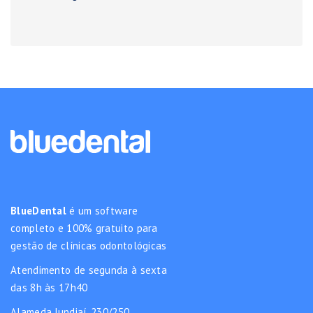
BlueDental
é um software
completo e 100% gratuito para
gestão de clínicas odontológicas
Atendimento de segunda à sexta
das 8h às 17h40
Alameda Jundiaí, 230/250