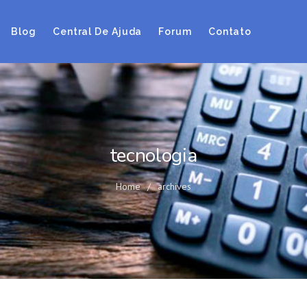
Blog
Central De Ajuda
Forum
Contato
tecnologia
Home
/
archives