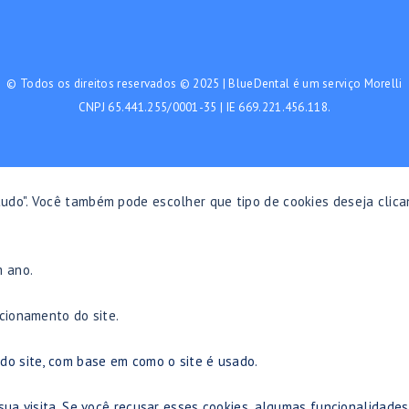
© Todos os direitos reservados © 2025 | BlueDental é um serviço Morelli
CNPJ 65.441.255/0001-35 | IE 669.221.456.118.
 tudo". Você também pode escolher que tipo de cookies deseja clica
m ano.
cionamento do site.
do site, com base em como o site é usado.
sua visita. Se você recusar esses cookies, algumas funcionalidades