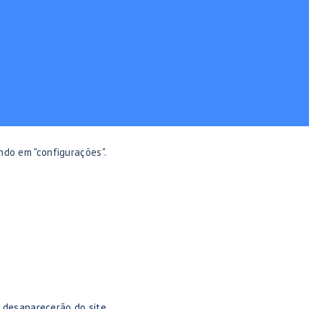
ndo em "configurações".
 desaparecerão do site.