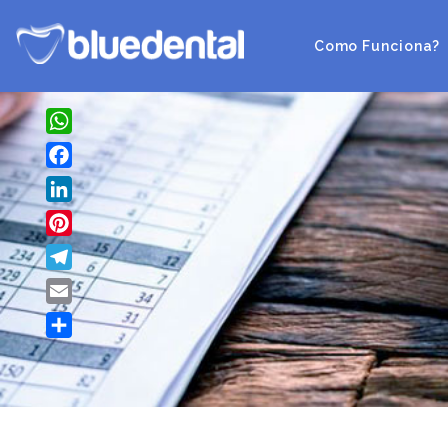
Como Funciona?
WhatsApp
Facebook
LinkedIn
Pinterest
Telegram
Email
Share